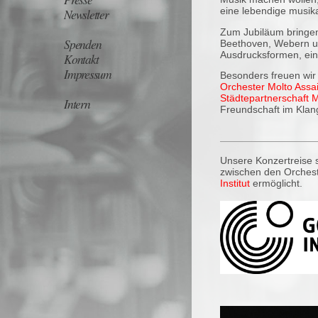
Newsletter
eine lebendige musika
Zum Jubiläum bringen
Spenden
Beethoven, Webern un
Ausdrucksformen, ei
Kontakt
Impressum
Besonders freuen wir
Orchester Molto Assa
Städtepartnerschaft
Intern
Freundschaft im Klan
Unsere Konzertreise s
zwischen den Orchest
Institut
ermöglicht.