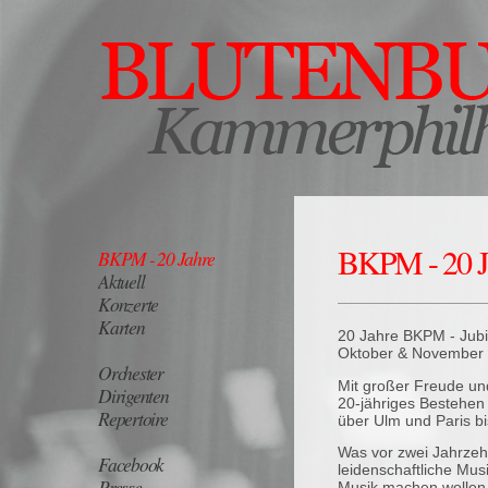
BKPM - 20 J
BKPM - 20 Jahre
Aktuell
Konzerte
Karten
20 Jahre BKPM - Jub
Oktober & November
Orchester
Mit großer Freude un
Dirigenten
20-jähriges Bestehen 
Repertoire
über Ulm und Paris bi
Was vor zwei Jahrzeh
Facebook
leidenschaftliche Mu
Presse
Musik machen wollen,